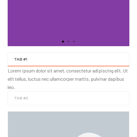
Slide 1 Heading
TAB #1
Lorem ipsum dolor sit amet, consectetur adipiscing elit. Ut
Lorem ipsum dolor sit amet
elit tellus, luctus nec ullamcorper mattis, pulvinar dapibus
consectetur adipiscing elit dolor
leo.
TAB #2
CLICK HERE