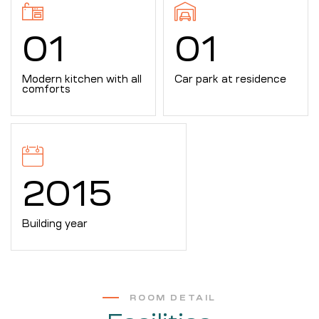
0
1
0
1
Modern kitchen with all
Car park at residence
comforts
2015
Building year
ROOM DETAIL